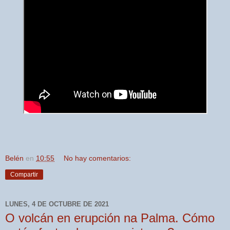
Belén
en
10:55
No hay comentarios:
Compartir
LUNES, 4 DE OCTUBRE DE 2021
O volcán en erupción na Palma. Cómo