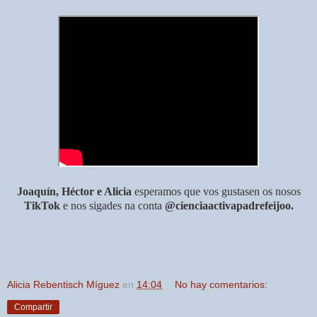
Joaquín, Héctor e Alicia
esperamos que vos gustasen os nosos
TikTok
e nos sigades na conta
@cienciaactivapadrefeijoo.
Alicia Rebentisch Míguez
en
14:04
No hay comentarios:
Compartir