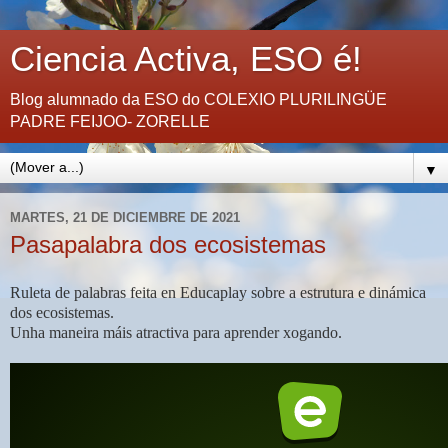
Ciencia Activa, ESO é!
Blog alumnado da ESO do COLEXIO PLURILINGÜE
PADRE FEIJOO- ZORELLE
▼
MARTES, 21 DE DICIEMBRE DE 2021
Pasapalabra dos ecosistemas
Ruleta de palabras feita en Educaplay sobre a estrutura e dinámica
dos ecosistemas.
Unha maneira máis atractiva para aprender xogando.