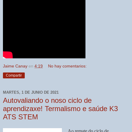
Jaime Canay
en
4:19
No hay comentarios:
Compartir
MARTES, 1 DE JUNIO DE 2021
Autovaliando o noso ciclo de
aprendizaxe! Termalismo e saúde K3
ATS STEM
Ao remate do ciclo de