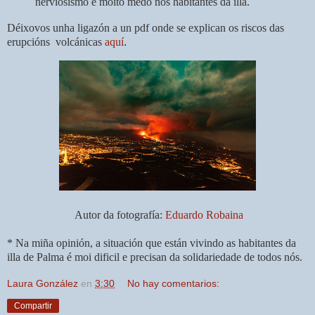
nerviosismo e moito medo nos habitantes da illa.
Déixovos unha ligazón a un pdf onde se explican os riscos das
erupcións volcánicas
aquí
.
Autor da fotografía:
Eduardo Robaina
* Na miña opinión, a situación que están vivindo as habitantes da
illa de Palma é moi dificil e precisan da solidariedade de todos nós.
Laura González
en
3:30
No hay comentarios:
Compartir