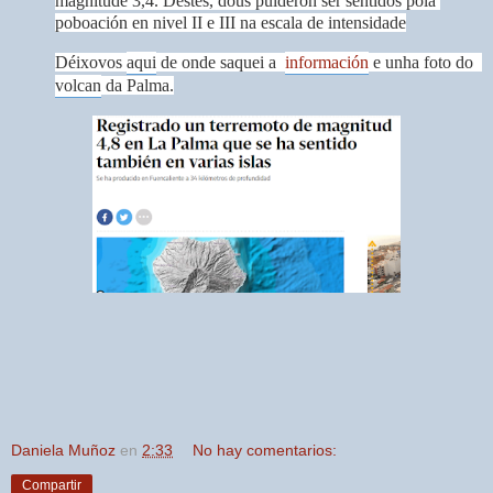
magnitude 3,4. 
Destes, dous puideron ser sentidos pola 
poboación en nivel II e III na escala de intensidade
Déixovos 
aqui
 de onde saquei a  
información
 e unha foto do  
volcan
 da Palma.
Daniela Muñoz
en
2:33
No hay comentarios:
Compartir