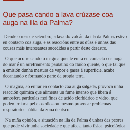
Que pasa cando a lava crúzase coa
auga na illa da Palma?
Dende o mes de setembro, a lava do volcán da illa da Palma, estivo
en contacto coa auga, e as reaccións entre as dúas é unhas das
cousas máis interesantes sucedidas a partir deste desastre.
O que ocorre cando o magma quente entra en contacto coa auga
do mar é un arrefriamento paulatino do fluído quente, o que fai que
a emisión dunha mestura de vapor e gases á superficie, acabe
decantando e formando parte da propia terra.
O magma, ao entrar en contacto coa auga salgada, provoca unha
reacción química que alimenta un fume intenso que libera á
atmosfera partículas moi finas de ácido clorhídrico e vidro, que
poden irritar a pel e os ollos ou mesmo provocar problemas
respiratorios hábitat da zona de risco.
Na miña opinión, a situación na illa da Palma é unhas das peores
que pode vivir unha sociedade e que afecta tanto física, psicolóxica