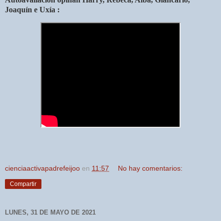
Joaquín e Uxía :
cienciaactivapadrefeijoo
en
11:57
No hay comentarios:
Compartir
LUNES, 31 DE MAYO DE 2021